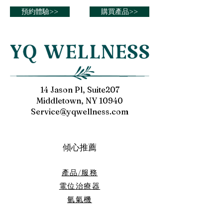
中風開刀 卻奇蹟般康復
原定心臟支架手術
預約體驗>>
購買產品>>
院「退貨」
14 Jason Pl, Suite207
Middletown, NY 10940
Service@yqwellness.com
傾心推薦
產品/服務
電位治療器
​氫氣機