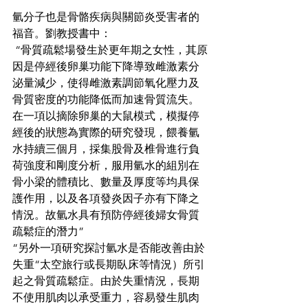
氫分子也是骨骼疾病與關節炎受害者的
福音。劉教授書中：
 “骨質疏鬆場發生於更年期之女性，其原
因是停經後卵巢功能下降導致雌激素分
泌量減少，使得雌激素調節氧化壓力及
骨質密度的功能降低而加速骨質流失。
在一項以摘除卵巢的大鼠模式，模擬停
經後的狀態為實際的研究發現，餵養氫
水持續三個月，採集股骨及椎骨進行負
荷強度和剛度分析，服用氫水的組別在
骨小梁的體積比、數量及厚度等均具保
護作用，以及各項發炎因子亦有下降之
情況。故氫水具有預防停經後婦女骨質
疏鬆症的潛力”
“另外一項研究探討氫水是否能改善由於
失重“太空旅行或長期臥床等情況）所引
起之骨質疏鬆症。由於失重情況，長期
不使用肌肉以承受重力，容易發生肌肉