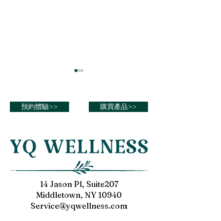
預約體驗>>
購買產品>>
穿越腦血障礙：治療帕金
穿越腦血障礙：
森綜合症
傷和腦血管疾病
14 Jason Pl, Suite207
Middletown, NY 10940
Service@yqwellness.com