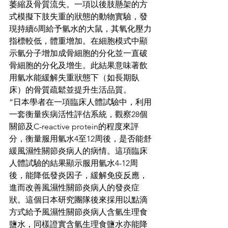
萎縮及骨質流失。一項以後肢懸架的方
式模擬下肢失重的狀態的動物實驗，發
現持續6周給予氫水的大鼠，其氧化壓力
指標較低，體重增加。在細胞模式中顯
示氫分子增加成骨細胞的分化並一直破
骨細胞的分化及增生。此結果意味著飲
用氫水能緩解失重狀態下（如長期臥
床）的骨質疏鬆並提升生活品質。
“日本學者在一項臨床人體試驗中，利用
一套衡量疾病活性評估系統，觀察28個
關節及C-reactive protein的程度來評
分，衡量服用氫水4至12周後，是否能舒
緩風濕性關節炎病人的病情。這項臨床
人體試驗的結果顯示服用氫水4-12周
後，能降低發炎因子，緩解免疫反應，
進而改善風濕性關節炎病人的發炎症
狀。這個日本研究團隊後來採用以點滴
方式給予風濕性關節炎病人含氫生理食
鹽水，同樣證實含氫生理食鹽水亦能降