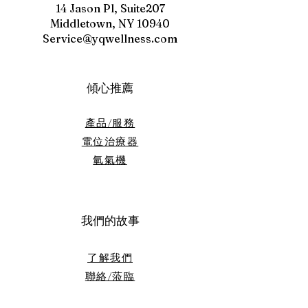
果： 包括疼痛緩解 、 情緒調
14 Jason Pl, Suite207
節 、增加幸福感、減少焦慮和
Middletown, NY 10940
壓力感。調節免疫系統的功
Service@yqwellness.com
能，有助於抵抗感染和疾...
傾心推薦
產品/服務
電位治療器
​氫氣機
我們的故事
了解我們
聯絡/蒞臨