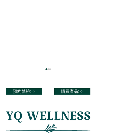
刺激下垂體分泌beta內啡
清除身體的自由
肽
降低體內過高的活
預約體驗>>
購買產品>>
刺激下垂體分泌β-內啡肽
基）水平，使得活
（beta-endorphin）有多種潛
基）無毒化，排除
在效用，這是一種內源性的阿
由基，自由基為萬
片類化學物質，主要作用於中
低自由基，可以延
樞神經系統。當β-內啡肽分泌
產生。
增加時，它可能會產生以下效