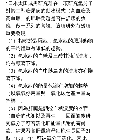
“日本太田成男研究群在一項研究氫分子
對於二型糖尿病的動物模式（高血糖及
高血脂）的肥胖問題是否由舒緩的效
應，做一系列的實驗。這項研究有幾項
重要發現：
（1）相較於對照組，氫水組的肥胖動物
的平均體重有降低的趨勢。
（2）氫水組的血糖及三酸甘油脂濃度，
均有顯著下降。
（3）氫水組的血中胰島素的濃度亦有顯
著下降。
（4）氫水組的能量代謝有增加的趨勢
（以氧氣好用量與二氧化碳之產生量為
指標）。
（5）因為肝臟是調控血糖濃度的器官
（血糖的代謝以及再生），因而隨後研
究氫分子可否活化肝能量代謝的荷爾
蒙。結果證實肝纖維母細胞生長因子21
型（FGF-21）可被氫分子活化。因此，