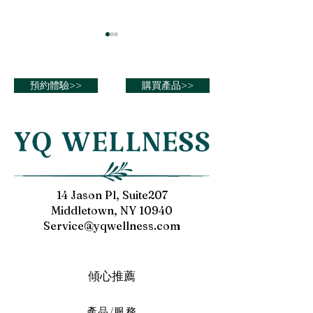
預約體驗>>
購買產品>>
穿越腦血障礙：治療帕金
穿越腦血障礙：
森綜合症
傷和腦血管疾病
14 Jason Pl, Suite207
Middletown, NY 10940
Service@yqwellness.com
傾心推薦
產品/服務