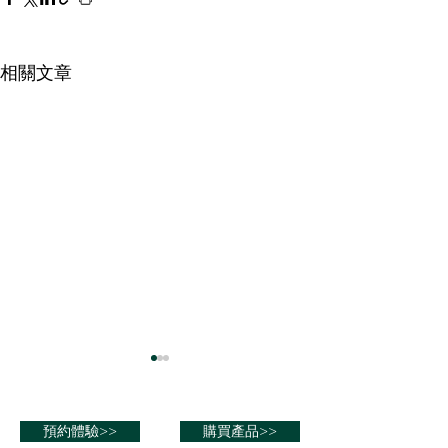
相關文章
《醫學》雜誌網站刊登一
美國國家醫學圖
篇論文“脑电刺激与咪达唑
刊發論文“中枢
仑对老年患者术前治疗的
治疗性电刺激”
預約體驗>>
購買產品>>
https://journals.lww.com/md-
https://pubmed.nc
效果比较：符合