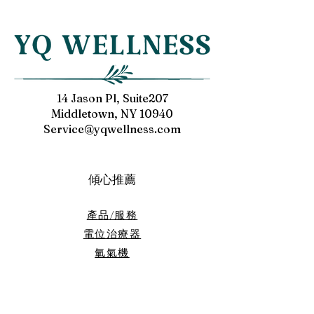
journal/fulltext/2022/09020/co
gov/15771004/
CONSORT 标准的随机对
mparison_of_the_effects_of_
照试验”
cranial.34.aspx
14 Jason Pl, Suite207
Middletown, NY 10940
Service@yqwellness.com
傾心推薦
產品/服務
電位治療器
​氫氣機