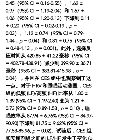
0.45（95% CI = 0.16-0.55）、1.62 ± 
0.97（95% CI = 1.19-2.04）和 1.67 ± 
1.06（95% CI = 1.20-2.13）下降到 0.11 
± 0.20（95% CI = 0.02-0.19，
p
 = 
0.03）、1.12 ± 0.74（95% CI = 0.79-
1.44，
p
 = 0.04）和 0.81 ± 0.75（95% CI 
= 0.48-1.13，
p
 = 0.001)。此外，选择反
应时间从 420.85 ± 41.22 毫秒（95% CI 
= 402.78-438.91）减少到 399.90 ± 36.71 
毫秒（95% CI = 383.81-415.98，
p
 = 
0.04），并且在 CES 组中也观察到了这
一点。对于 HRV 和睡眠活动测量，CES 
组的低频 (LF)/高频 (HF) 比率从 1.80 ± 
1.39 (95% CI = 1.19-2.40) 变为 1.21 ± 
0.73 (95% CI = 0.89-1.53 , 
p
 = 0.10)，睡
眠效率从 87.94 ± 6.76% (95% CI = 84.97-
90.90) 下降到 81.75 ± 9.62% (95% CI = 
77.53-85.96, 
p
 = 0.02)。试验后，CES 组
和安慰剂组之间的 LF/HF 发生了变化 (p 