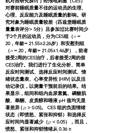
机对照研究探讨了经颅电刺激（CES）
对赛前睡眠质量不佳的运动员的生理、
心理、反应能力及睡眠质量的影响。研
究对象为睡眠质量较差（匹兹堡睡眠质
量量表评分> 5分）且参加过比赛时间少
于2个月的运动员，分为CES组（
n
 = 
20，年龄= 21.55±2.26岁）和安慰剂组
（
n
 = 20，年龄= 21.05±1.46岁），前者
接受2周的CES治疗，后者接受2周的假
CES治疗。我们进行了生化分析、简单
反应时间测试、选择反应时间测试、情
绪状态量表、心率变异性 (HRV) 以及活
动记录仪，以测量干预前后的结果。结
果显示，组间和组内血尿素氮、磷酸肌
酸、睾酮、皮质醇和唾液 pH 值均无显
著差异 ( 
p
 > 0.05)。 CES 组的负面情绪
状态（即愤怒、紧张和抑郁）和选择反
应时间均显著减少（
p
 < 0.05），而且，
愤怒、紧张和抑郁情绪从 0.36 ± 