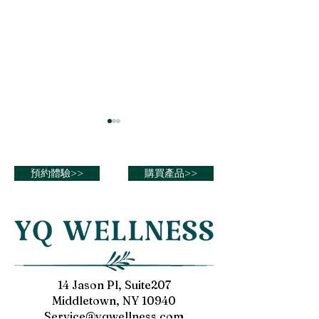
《醫學》雜誌網站刊登一
美國國家醫學圖
篇論文“脑电刺激与咪达唑
刊發論文“中枢
仑对老年患者术前治疗的
治疗性电刺激”
預約體驗>>
購買產品>>
https://journals.lww.com/md-
https://pubmed.nc
效果比较：符合
journal/fulltext/2022/09020/co
gov/15771004/
CONSORT 标准的随机对
mparison_of_the_effects_of_
照试验”
cranial.34.aspx
14 Jason Pl, Suite207
Middletown, NY 10940
Service@yqwellness.com