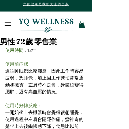
您的健康是我們关注的焦点
男性 72歲 零售業
使用時間
 : 12年
使用前症狀 
:
過往睡眠都比較淺層，因此工作時容易
疲勞，想睡覺，加上因工作繁忙常常通
勤和搬貨，左肩時不是會，身體也變得
肥胖，還有高血壓的情況。
使用時好轉反應
 :
一開始坐上去機器時會覺得很想睡覺，
使用過程中左肩會隱隱作痛，蠻神奇的
是坐上去後饑餓感下降，食慾比以前