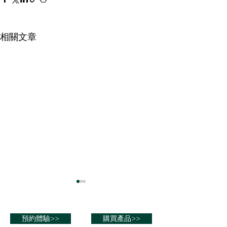
相關文章
男性 26歲 業務員
男性 67歲 公務
改善鼻子過敏 減少感冒次數
糖尿病改善 血糖穩
預約體驗>>
購買產品>>