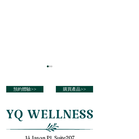
男性 26歲 業務員
男性 67歲 公務
改善鼻子過敏 減少感冒次數
糖尿病改善 血糖穩
預約體驗>>
購買產品>>
14 Jason Pl, Suite207