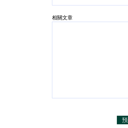
相關文章
身體內負電荷一秒在血管內震
動60-70下
預
可以按摩軟化血管、強化心臟瓣膜