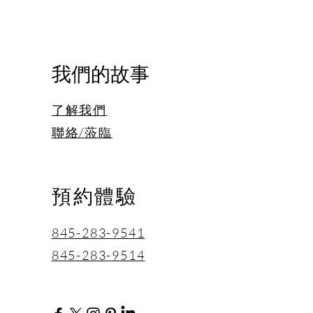
，改善血液流動，有助於放鬆
、經論文研究證明可舒緩疲
促進血液循環， 讓人有好氣
我們的故事
了解我們
聯絡/蒞臨
預約體驗
845-283-9541
845-283-9514