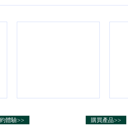
在空間中釋放負電場
可釋
培）
約體驗>>
購買產品>>
可與空氣中的水和氧作用，形成如
同瀑佈下的高濃度負離子環境。
可促