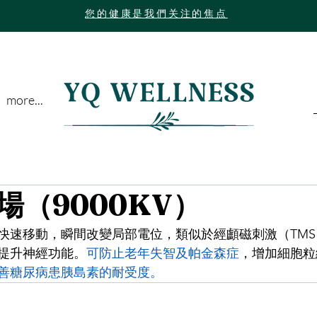
您的健康是我們关注的焦点
more...
場（9000KV）
快速移動，瞬間改變局部電位，類似於經顱磁刺激（TM
提升神經功能。
可防止老年失智及帕金森症
，增加細胞粒
善糖尿病患胰島素的耐受度。