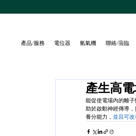
產品/服務
電位器
氫氣機
聯絡/蒞臨
產生高電
能促使電場內的離子
助於啟動神經傳導，
養分能力，
並且可改