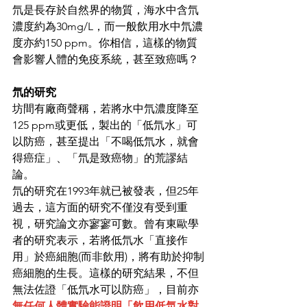
氘是長存於自然界的物質，海水中含氘
濃度約為30mg/L，而一般飲用水中氘濃
度亦約150 ppm。你相信，這樣的物質
會影響人體的免疫系統，甚至致癌嗎？
氘的研究
坊間有廠商聲稱，若將水中氘濃度降至
125 ppm或更低，製出的「低氘水」可
以防癌，甚至提出「不喝低氘水，就會
得癌症」、「氘是致癌物」的荒謬結
論。
氘的研究在1993年就已被發表，但25年
過去，這方面的研究不僅沒有受到重
視，研究論文亦寥寥可數。曾有東歐學
者的研究表示，若將低氘水「直接作
用」於癌細胞(而非飲用)，將有助於抑制
癌細胞的生長。這樣的研究結果，不但
無法佐證「低氘水可以防癌」，目前亦
無任何人體實驗能證明「飲用低氘水對