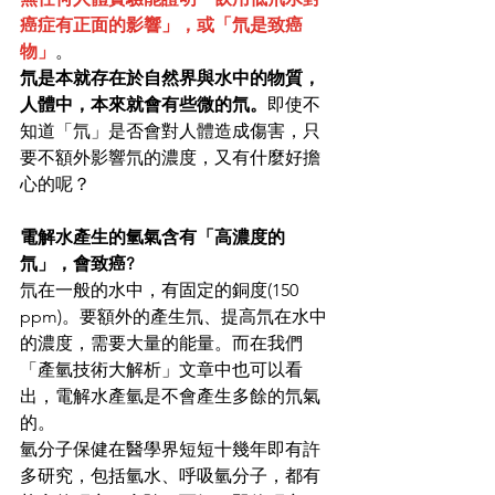
癌症有正面的影響」，或「氘是致癌
物」
。
氘是本就存在於自然界與水中的物質，
人體中，本來就會有些微的氘。
即使不
知道「氘」是否會對人體造成傷害，只
要不額外影響氘的濃度，又有什麼好擔
心的呢？
電解水產生的氫氣含有「高濃度的
氘」，會致癌?
氘在一般的水中，有固定的銅度(150 
ppm)。要額外的產生氘、提高氘在水中
的濃度，需要大量的能量。而在我們
「產氫技術大解析」文章中也可以看
出，電解水產氫是不會產生多餘的氘氣
的。
氫分子保健在醫學界短短十幾年即有許
多研究，包括氫水、呼吸氫分子，都有