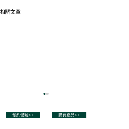
相關文章
氫分子讓你變成
主」！
預約體驗>>
購買產品>>
怎麼讓皮膚白皙水
人努力追求的。不