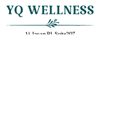
專櫃、藥妝店或網
宣傳，都可以看到
溫氫水讓你跟黑頭粉刺說
彩妝公司推出各式
再見！
用各種厲害的術語
品。 想要美白，
14 Jason Pl, Suite207
首先，我們該知道
Middletown, NY 10940
變黑的呢？」 黑
Service@yqwellness.com
麼？...
傾心推薦
產品/服務
電位治療器
​氫氣機
我們的故事