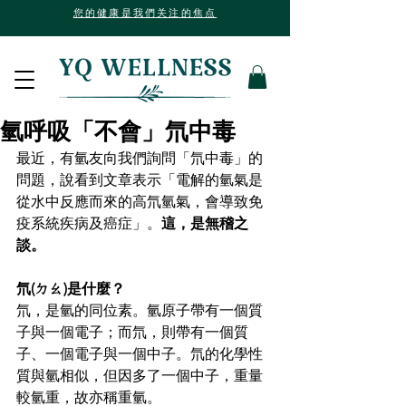
您的健康是我們关注的焦点
氫呼吸「不會」氘中毒
最近，有氫友向我們詢問「氘中毒」的
問題，說看到文章表示「電解的氫氣是
從水中反應而來的高氘氫氣，會導致免
疫系統疾病及癌症」。
這，是無稽之
談。
氘(ㄉㄠ)是什麼？
氘，是氫的同位素。氫原子帶有一個質
子與一個電子；而氘，則帶有一個質
子、一個電子與一個中子。氘的化學性
質與氫相似，但因多了一個中子，重量
較氫重，故亦稱重氫。