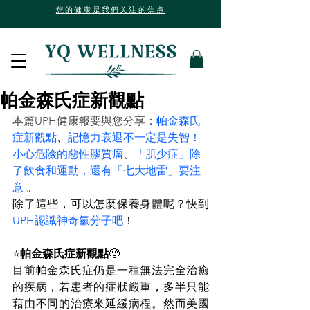
您的健康是我們关注的焦点
帕金森氏症新觀點
本篇UPH健康報要與您分享：
帕金森氏
症新觀點
、
記憶力衰退不一定是失智！
小心危險的惡性膠質瘤
、
「肌少症」除
了飲食和運動，還有「七大地雷」要注
意 
。
除了這些，可以怎麼保養身體呢？快到
UPH認識神奇氫分子吧
！
⭐
帕金森氏症新觀點
🧐
目前帕金森氏症仍是一種無法完全治癒
的疾病，若患者的症狀嚴重，多半只能
藉由不同的治療來延緩病程。然而美國