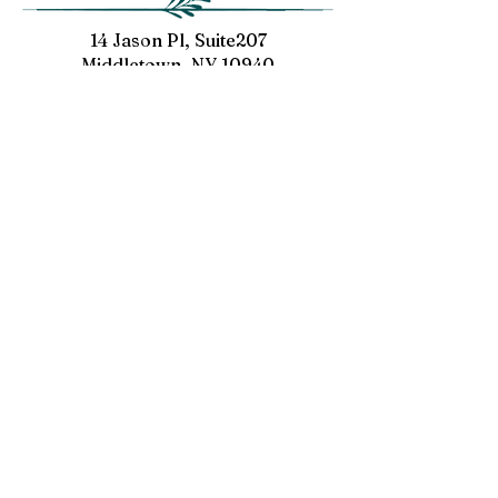
用各種厲害的術語廣告自家產
最常出現的關鍵字
品。 想要美白，要對症下藥。
蛋白是人體的一種
14 Jason Pl, Suite207
首先，我們該知道「臉是怎麼
蛋白質，主要存在
Middletown, NY 10940
變黑的呢？」 黑色素是什
中，...
Service@yqwellness.com
麼？...
傾心推薦
產品/服務
電位治療器
​氫氣機
我們的故事
了解我們
聯絡/蒞臨