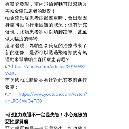
有研究發現，室內飛輪運動可以幫助改
善帕金森氏患者的狀況！
帕金森氏症患者症狀嚴重時，會出現因
身體抖動而行走困難的狀況；但有研究
發現，此類患者卻可以騎腳踏車，甚至
做大幅度的轉彎。
這項發現，為帕金森氏症的治療帶來了
新的想像：是否可以透過飛輪類的有氧
運動來幫助帕金森氏症患者呢？
👉
https://
anntw.com/articles/20190922-
VxBC
而美國ABC新聞亦有針對此類案例進行
報導：
👉
https://
www.youtube.com/watch?
v=LRGCWIOeTC0
⭐
記憶力衰退不一定是失智！小心危險的
惡性膠質瘤
惡性膠質瘤是一種不易發生，卻也難以