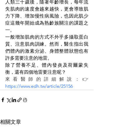
人類三十歲後，隨著年齡增長，每年流
失肌肉的速度會越來越快，更會導致肌
力下降、增加慢性病風險，也因此肌少
症這幾年開始成為熟齡族關注的課題之
一。
一般增加肌肉的方式不外乎多攝取蛋白
質、注意肌肉訓練。然而，醫生指出我
們體內的激素分泌、身體整體狀態也有
許多需要注意的地雷。
除了營養不足、體內發炎及荷爾蒙失
衡，還有四個地雷要注意呢？
來看醫師的詳細解說：👉
https://
www.edh.tw/article/25156
相關文章