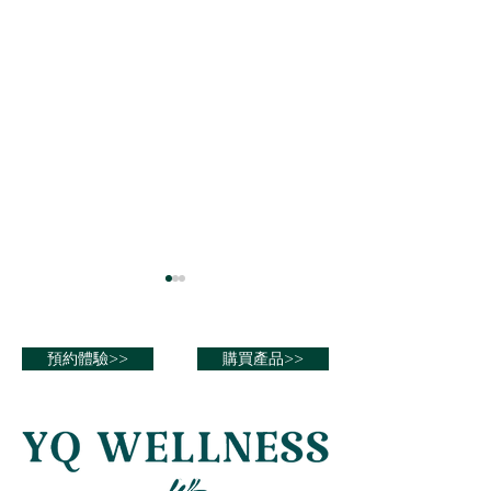
氫分子讓你變成「白雪公
氫分子是美容聖
主」！
如何保持青春美麗
預約體驗>>
購買產品>>
怎麼讓皮膚白皙水潤，是許多
一生的追求。花大
人努力追求的。不論是在百貨
品、做醫美，無所
專櫃、藥妝店或網路部落客的
尋找有效的美容保
宣傳，都可以看到各家保養、
「膠原蛋白」的效
彩妝公司推出各式美白產品，
美容時， 「膠原蛋