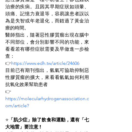
治療的疾病。且因其早期症狀如頭暈、
頭痛、記憶力衰退等，容易讓患者誤以
為是失智或年老退化，而錯過了黃金治
療的時間。
醫師指出，隨著惡性膠質瘤出現在腦中
不同部位，會分別影響不同的功能，來
看看若有哪些症狀需要及早做進一步檢
查：
👉
https://
www.edh.tw/article/24606
目前已有期刊指出，氫氣可協助抑制惡
性膠質瘤的擴大，來看看氫氣如何利用
抗氧化效果幫助患者
👉
https://
molecularhydrogenassociation.c
om/article
?
⭐
「肌少症」除了飲食和運動，還有「七
大地雷」要注意 
❗