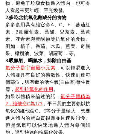
物，避免了垃圾食物進入體內，也可令
人看起來更年輕、容光煥發。
2.多吃含抗氧化劑成分的食物
多多食用具有維它命A、C、E，蕃茄紅
素，β胡羅蔔素、葉酸、兒茶素、葉黃
素、花青素與黃酮類等抗氧化的食物。
例如：橘子、番茄、木瓜、芭樂、奇異
果、橄欖油、波菜、胡蘿蔔 …等。
3.吸氫氣、喝氫水，排除自由基
氫分子是宇宙最小元素
，可以輕易進入
人體並具有良好的擴散性，快速到達每
個部位，與有毒的活性氧(自由基)發生反
應，
起到抗氧化的作用
。
如果以體積來論述的話，
氫分子體積為
2，維他命C為173
，平日我們主要賴以抗
氧化的維他命C、E等分子量極大，想要
進入體內的蛋白質很難並且速度很慢。
但是氫氣可以快速地進入體內每個細
胞，達到快速的抗氧化效果。