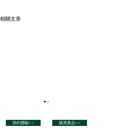
相關文章
台灣陳小姐
台灣中年女士
我28歲。每次長智齒都要吃止
我自己當初接觸氫
預約體驗>>
購買產品>>
痛藥，常常睡覺時痛醒。每次
麻疹，很嚴重。脖