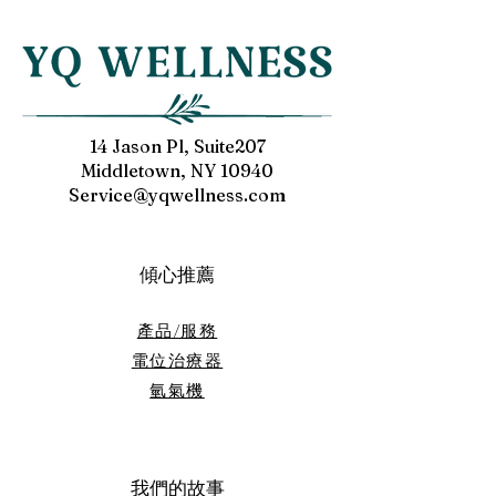
太晚睡或長智齒時牙齦都又腫
好像被蚊子咬到，
又痛，連喝口水或稍微碰到都
挺朋友介紹我就來
很不舒服。睡前用了2個小時
始吸氫氣完了覺得
的UPH氫氣機，隔天起床牙齦
舒服，後來我發現
就消腫了！終於能正常進食
敏有非常好的效果
了！（醫生：發炎，是因為體
來吸氫氣，五月份
14 Jason Pl, Suite207
內特定區域內自由基過量所引
機買回家了。我的
Middletown, NY 10940
起。氫分子可以中和惡性自由
都沒有再發作，這
Service@yqwellness.com
基，牙齦不舒...
快樂的事情。過...
傾心推薦
產品/服務
電位治療器
​氫氣機
我們的故事