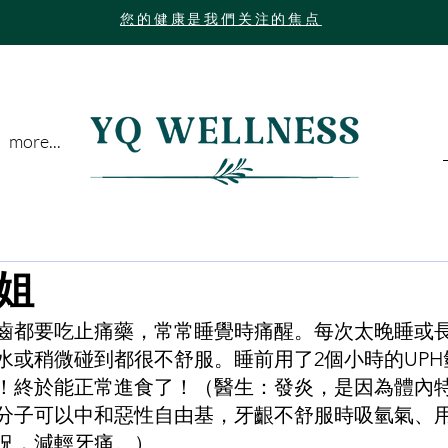
您的健康是我們关注的焦点
more...
姐
智齒都要吃止痛藥，常常睡覺時痛醒。每次太晚睡或
水或稍微碰到都很不舒服。睡前用了2個小時的UPH
！終於能正常進食了！（醫生：發炎，是因為體內
分子可以中和惡性自由基，牙齦不舒服時吸氫氣、
況，減輕牙痛。）