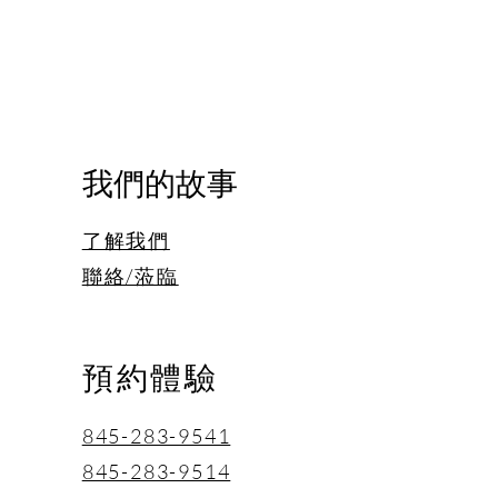
己當初接觸氫是因為有尋麻
很嚴重。脖子、身體都好像被
咬到，不會改善。挺朋友介紹
來體驗，剛開始吸氫氣完了覺
很酸，不舒服，後來我發現氫
的過敏有非常好的效果，三月
我們的故事
來吸氫氣，五月份我就把氫氣
回家了。我的身體的過敏都沒
了解我們
發作，這是讓我非常快樂的事
...
聯絡/蒞臨
預約體驗
845-283-9541
845-283-9514